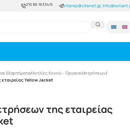
210 86 16334/5
interep@otenet.gr
,
info@extant.
Γνωρίστε μα
και Εξαρτήματα
/
Αντλίες Κενού - Όργανα Μετρήσεων
/
εταιρείας Yellow Jacket
τρήσεων της εταιρείας
ket